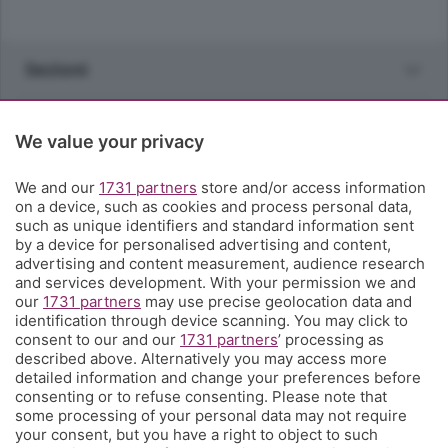
Sezioni
Rubriche
We value your privacy
Territorio
We and our
1731 partners
store and/or access information
on a device, such as cookies and process personal data,
such as unique identifiers and standard information sent
Servizi
by a device for personalised advertising and content,
advertising and content measurement, audience research
and services development. With your permission we and
Chi Siamo
our
1731 partners
may use precise geolocation data and
identification through device scanning. You may click to
consent to our and our
1731 partners
’ processing as
Community
described above. Alternatively you may access more
detailed information and change your preferences before
consenting or to refuse consenting. Please note that
Network
some processing of your personal data may not require
your consent, but you have a right to object to such