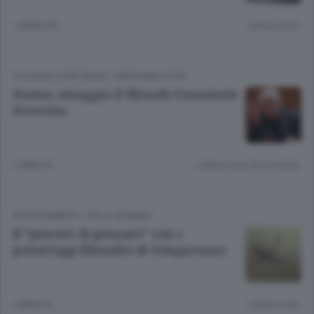
1 ANNO FA
Lettura 3 min.
CULTURA E SPETTACOLI
/
BERGAMO CITTÀ
Noesis omaggia il filosofo Emanuele
Severino
2 ANNI FA
Lettura meno di un minuto.
APPUNTAMENTI
/
VALLE SERIANA
Il “piacere di pensare” con i
pomeriggi filosofici di Songavazzo
4 ANNI FA
Lettura 4 min.