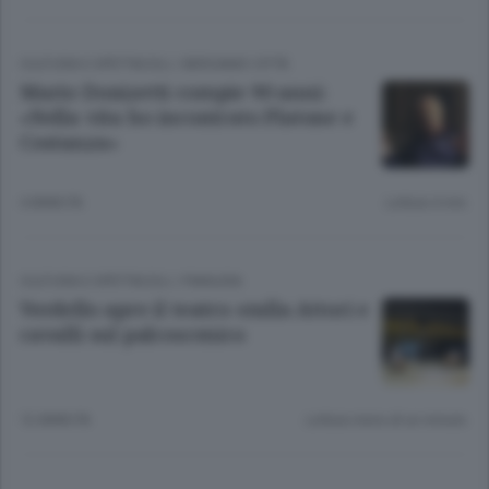
CULTURA E SPETTACOLI
/
BERGAMO CITTÀ
Mario Donizetti compie 90 anni:
«Nella vita ho incontrato Platone e
Costanza»
4 ANNI FA
Lettura 4 min.
CULTURA E SPETTACOLI
/
PIANURA
Verdello apre il teatro-stalla Attori e
cavalli sul palcoscenico
12 ANNI FA
Lettura meno di un minuto.