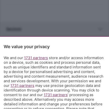
Sezioni
Rubriche
We value your privacy
Territorio
We and our
1731 partners
store and/or access information
on a device, such as cookies and process personal data,
such as unique identifiers and standard information sent
Servizi
by a device for personalised advertising and content,
advertising and content measurement, audience research
and services development. With your permission we and
Chi Siamo
our
1731 partners
may use precise geolocation data and
identification through device scanning. You may click to
consent to our and our
1731 partners
’ processing as
Community
described above. Alternatively you may access more
detailed information and change your preferences before
consenting or to refuse consenting. Please note that