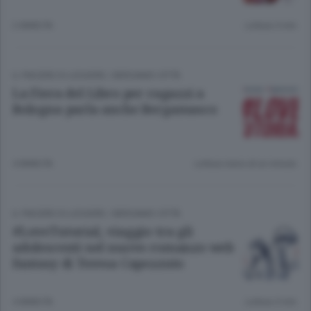
2 ANNI FA
Lettura 3 min.
IL PIACERE DI LEGGERE
/
BERGAMO CITTÀ
La Fiera del Libro per ragazzi a
Bologna parla anche Bergamasco
4 ANNI FA
Lettura meno di un minuto.
IL PIACERE DI LEGGERE
/
BERGAMO CITTÀ
#LoveTutorial, viaggio tra gli
adolescenti nel nuovo romanzo web
fantasy di Teresa Capezzuto
4 ANNI FA
Lettura 3 min.