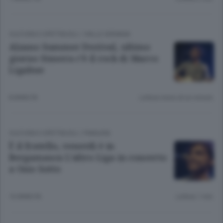
CULTURA E SPETTACOLI
/
VALLE SERIANA
Alzano Summer Festival, ultimo
giorno Stasera c’è il rock di Marco
Ligabue
8 ANNI FA
Lettura meno di un minuto.
CULTURA E SPETTACOLI
/
PIANURA
È il fratello, venerdì è in
Bergamasca L’altro Liga in concerto
a Osio Sotto
10 ANNI FA
Lettura 1 min.