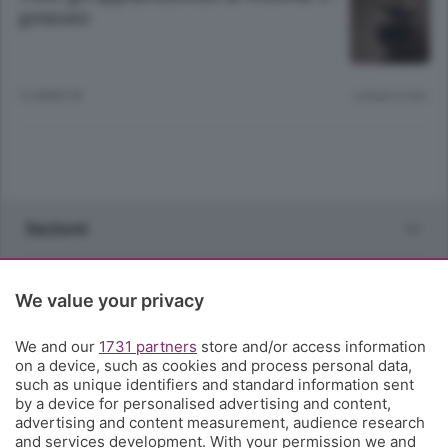
gennaio
12 ANNI FA
Lettura 4 min.
Sezioni
Rubriche
We value your privacy
Territorio
We and our
1731 partners
store and/or access information
on a device, such as cookies and process personal data,
such as unique identifiers and standard information sent
Servizi
by a device for personalised advertising and content,
advertising and content measurement, audience research
and services development. With your permission we and