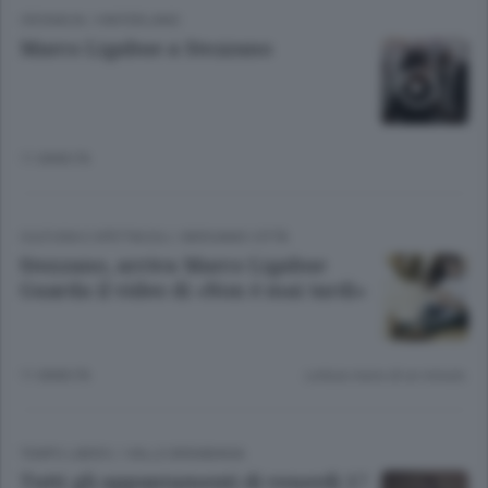
CRONACA
/
HINTERLAND
Marco Ligabue a Stezzano
11 ANNI FA
CULTURA E SPETTACOLI
/
BERGAMO CITTÀ
Stezzano, arriva Marco Ligabue
Guarda il video di «Non è mai tardi»
11 ANNI FA
Lettura meno di un minuto.
TEMPO LIBERO
/
VALLE BREMBANA
Tutti gli appuntamenti di venerdì 17