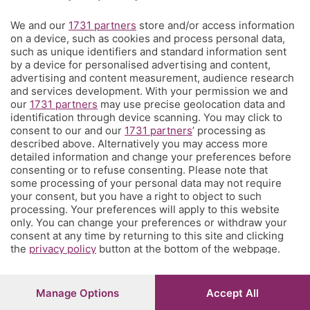
Territorio
We and our
1731 partners
store and/or access information
on a device, such as cookies and process personal data,
such as unique identifiers and standard information sent
Servizi
by a device for personalised advertising and content,
advertising and content measurement, audience research
and services development. With your permission we and
Chi Siamo
our
1731 partners
may use precise geolocation data and
identification through device scanning. You may click to
consent to our and our
1731 partners
’ processing as
Community
described above. Alternatively you may access more
detailed information and change your preferences before
consenting or to refuse consenting. Please note that
Network
some processing of your personal data may not require
your consent, but you have a right to object to such
processing. Your preferences will apply to this website
only. You can change your preferences or withdraw your
consent at any time by returning to this site and clicking
the
privacy policy
button at the bottom of the webpage.
© COPYRIGHT 2026 - S.E.S.A.A.B. S.p.a. con sede in Viale
Papa Giovanni XXIII, 118 24121 Bergamo - E' vietata la
riproduzione anche parziale
Manage Options
Accept All
Iscritta al Registro Imprese di Bergamo al n.243762 |