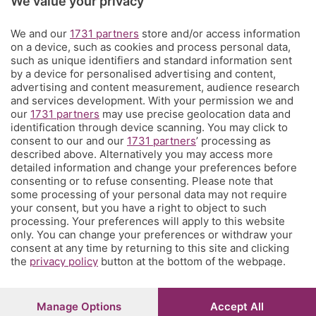
We value your privacy
Territorio
We and our
1731 partners
store and/or access information
on a device, such as cookies and process personal data,
such as unique identifiers and standard information sent
Servizi
by a device for personalised advertising and content,
advertising and content measurement, audience research
and services development. With your permission we and
Chi Siamo
our
1731 partners
may use precise geolocation data and
identification through device scanning. You may click to
consent to our and our
1731 partners
’ processing as
Community
described above. Alternatively you may access more
detailed information and change your preferences before
consenting or to refuse consenting. Please note that
Network
some processing of your personal data may not require
your consent, but you have a right to object to such
processing. Your preferences will apply to this website
only. You can change your preferences or withdraw your
consent at any time by returning to this site and clicking
the
privacy policy
button at the bottom of the webpage.
© COPYRIGHT 2026 - S.E.S.A.A.B. S.p.a. con sede in Viale
Papa Giovanni XXIII, 118 24121 Bergamo - E' vietata la
riproduzione anche parziale
Manage Options
Accept All
Iscritta al Registro Imprese di Bergamo al n.243762 |