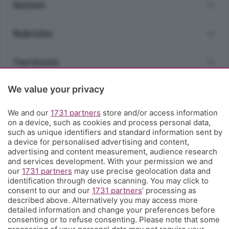
Sezioni
Rubriche
Territorio
We value your privacy
Servizi
We and our
1731 partners
store and/or access information
Chi Siamo
on a device, such as cookies and process personal data,
such as unique identifiers and standard information sent by
a device for personalised advertising and content,
Community
advertising and content measurement, audience research
and services development. With your permission we and
our
1731 partners
may use precise geolocation data and
Network
identification through device scanning. You may click to
consent to our and our
1731 partners
’ processing as
described above. Alternatively you may access more
detailed information and change your preferences before
consenting or to refuse consenting. Please note that some