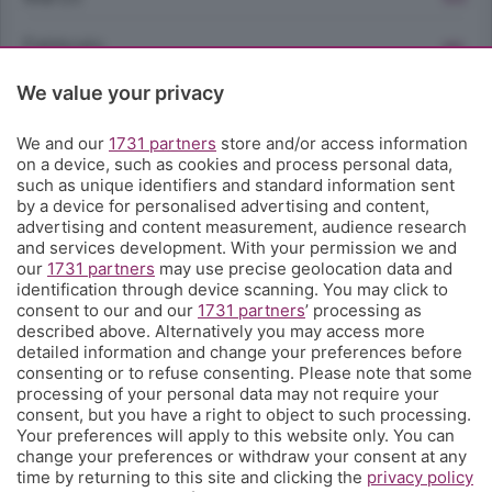
Febbraio
943
We value your privacy
Gennaio
941
We and our
1731 partners
store and/or access information
on a device, such as cookies and process personal data,
such as unique identifiers and standard information sent
by a device for personalised advertising and content,
2021
advertising and content measurement, audience research
and services development. With your permission we and
our
1731 partners
may use precise geolocation data and
Dicembre
964
identification through device scanning. You may click to
consent to our and our
1731 partners
’ processing as
described above. Alternatively you may access more
Novembre
1051
detailed information and change your preferences before
consenting or to refuse consenting. Please note that some
Ottobre
1067
processing of your personal data may not require your
consent, but you have a right to object to such processing.
Settembre
Your preferences will apply to this website only. You can
1026
change your preferences or withdraw your consent at any
time by returning to this site and clicking the
privacy policy
Agosto
841