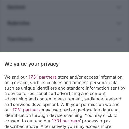
Sezioni
Rubriche
Territorio
Servizi
We value your privacy
Chi Siamo
We and our
1731 partners
store and/or access information
on a device, such as cookies and process personal data,
Community
such as unique identifiers and standard information sent by
a device for personalised advertising and content,
advertising and content measurement, audience research
Network
and services development. With your permission we and
our
1731 partners
may use precise geolocation data and
identification through device scanning. You may click to
consent to our and our
1731 partners
’ processing as
described above. Alternatively you may access more