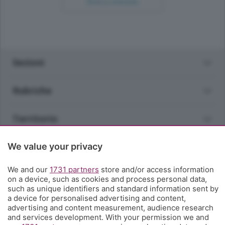
Ricerca avanzata
Sezioni
Rubriche
Territorio
Servizi
We value your privacy
We and our
1731 partners
store and/or access information
Chi Siamo
on a device, such as cookies and process personal data,
such as unique identifiers and standard information sent by
a device for personalised advertising and content,
Community
advertising and content measurement, audience research
and services development. With your permission we and