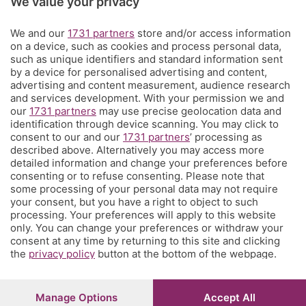
We value your privacy
Territorio
We and our
1731 partners
store and/or access information
on a device, such as cookies and process personal data,
Servizi
such as unique identifiers and standard information sent
by a device for personalised advertising and content,
advertising and content measurement, audience research
Chi Siamo
and services development. With your permission we and
our
1731 partners
may use precise geolocation data and
identification through device scanning. You may click to
Community
consent to our and our
1731 partners
’ processing as
described above. Alternatively you may access more
detailed information and change your preferences before
Network
consenting or to refuse consenting. Please note that
some processing of your personal data may not require
your consent, but you have a right to object to such
processing. Your preferences will apply to this website
only. You can change your preferences or withdraw your
consent at any time by returning to this site and clicking
the
privacy policy
button at the bottom of the webpage.
© COPYRIGHT 2026 - S.E.S.A.A.B. S.p.a. con sede in Viale
Papa Giovanni XXIII, 118 24121 Bergamo - E' vietata la
riproduzione anche parziale
Iscritta al Registro Imprese di Bergamo al n.243762 |
Manage Options
Accept All