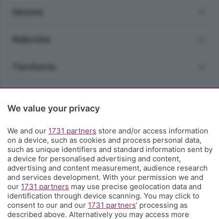
Sezioni
Rubriche
Territorio
Servizi
We value your privacy
Chi Siamo
We and our
1731 partners
store and/or access information
on a device, such as cookies and process personal data,
Community
such as unique identifiers and standard information sent by
a device for personalised advertising and content,
advertising and content measurement, audience research
Network
and services development. With your permission we and
our
1731 partners
may use precise geolocation data and
identification through device scanning. You may click to
consent to our and our
1731 partners
’ processing as
described above. Alternatively you may access more