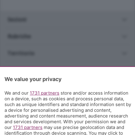
Sezioni
Rubriche
Territorio
Servizi
We value your privacy
Chi Siamo
We and our
1731 partners
store and/or access information
on a device, such as cookies and process personal data,
Community
such as unique identifiers and standard information sent by
a device for personalised advertising and content,
advertising and content measurement, audience research
Network
and services development. With your permission we and
our
1731 partners
may use precise geolocation data and
identification through device scanning. You may click to