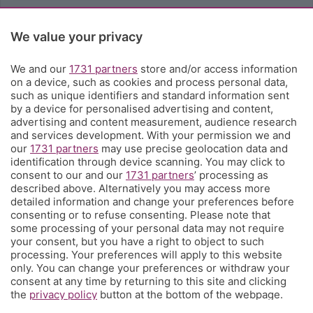
Rubriche
We value your privacy
Territorio
We and our
1731 partners
store and/or access information
on a device, such as cookies and process personal data,
Servizi
such as unique identifiers and standard information sent
by a device for personalised advertising and content,
advertising and content measurement, audience research
Chi Siamo
and services development. With your permission we and
our
1731 partners
may use precise geolocation data and
identification through device scanning. You may click to
Community
consent to our and our
1731 partners
’ processing as
described above. Alternatively you may access more
detailed information and change your preferences before
Network
consenting or to refuse consenting. Please note that
some processing of your personal data may not require
your consent, but you have a right to object to such
processing. Your preferences will apply to this website
only. You can change your preferences or withdraw your
consent at any time by returning to this site and clicking
the
privacy policy
button at the bottom of the webpage.
© COPYRIGHT 2026 - S.E.S.A.A.B. S.p.a. con sede in Viale
Papa Giovanni XXIII, 118 24121 Bergamo - E' vietata la