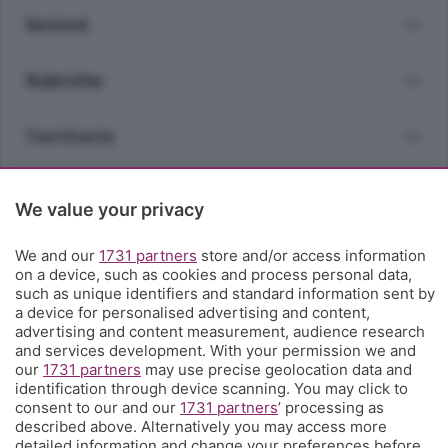
Sezioni
Rubriche
Territorio
Servizi
We value your privacy
Chi Siamo
We and our
1731 partners
store and/or access information
on a device, such as cookies and process personal data,
such as unique identifiers and standard information sent by
Community
a device for personalised advertising and content,
advertising and content measurement, audience research
and services development. With your permission we and
Network
our
1731 partners
may use precise geolocation data and
identification through device scanning. You may click to
consent to our and our
1731 partners
’ processing as
described above. Alternatively you may access more
detailed information and change your preferences before