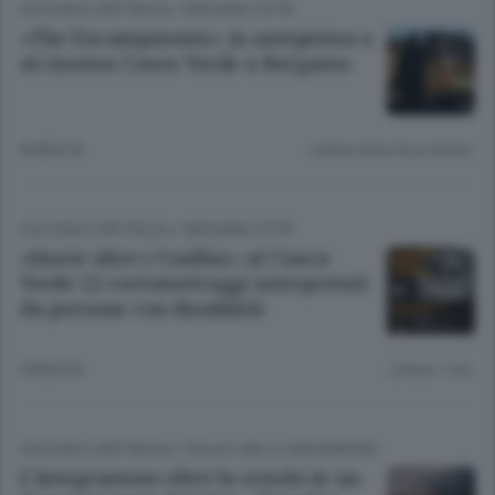
CULTURA E SPETTACOLI
/
BERGAMO CITTÀ
«The Encampments» in anteprima a
al cinema Conca Verde a Bergamo
8 MESI FA
Lettura meno di un minuto.
CULTURA E SPETTACOLI
/
BERGAMO CITTÀ
«Storie oltre i Confini»: al Conca
Verde 12 cortometraggi interpretati
da persone con disabilità
9 MESI FA
Lettura 1 min.
CULTURA E SPETTACOLI
/
ISOLA E VALLE SAN MARTINO
L’integrazione oltre la scuola in un