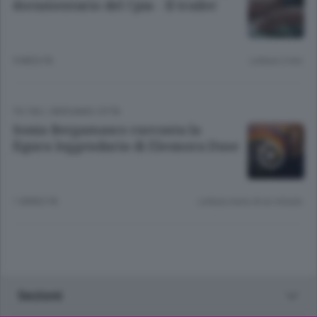
documentario del Cpia - Il trailer
9 MESI FA
Lettura 2 min.
TIC TAC
/
BERGAMO CITTÀ
Sonia Bergamasco racconta la
figura leggendaria di Eleonora Duse
1 ANNO FA
Lettura meno di un minuto.
Sezioni