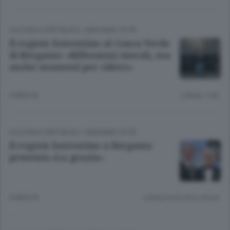
CULTURA E SPETTACOLI
/
BERGAMO CITTÀ
Il regista Sorrentino al Conca Verde
di Bergamo: «Riflessioni morali, ma
anche momenti per ridere»
6 MESI FA
Lettura 1 min.
CULTURA E SPETTACOLI
/
BERGAMO CITTÀ
Il regista Sorrentino a Bergamo
presenta «La grazia»
6 MESI FA
Lettura meno di un minuto.