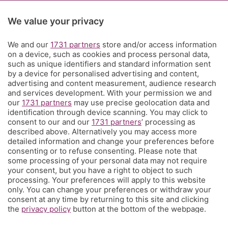
Rubriche
We value your privacy
Territorio
We and our
1731 partners
store and/or access information
on a device, such as cookies and process personal data,
such as unique identifiers and standard information sent
Servizi
by a device for personalised advertising and content,
advertising and content measurement, audience research
and services development. With your permission we and
Chi Siamo
our
1731 partners
may use precise geolocation data and
identification through device scanning. You may click to
consent to our and our
1731 partners
’ processing as
Community
described above. Alternatively you may access more
detailed information and change your preferences before
consenting or to refuse consenting. Please note that
Network
some processing of your personal data may not require
your consent, but you have a right to object to such
processing. Your preferences will apply to this website
only. You can change your preferences or withdraw your
consent at any time by returning to this site and clicking
the
privacy policy
button at the bottom of the webpage.
© COPYRIGHT 2026 - S.E.S.A.A.B. S.p.a. con sede in Viale