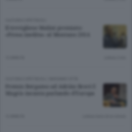
CULTURA E SPETTACOLI
Il trevigliese Malini premiato:
«Prosa inedita» al Montano 2014
12 ANNI FA
Lettura 2 min.
CULTURA E SPETTACOLI
/
BERGAMO CITTÀ
Premio Bergamo ad Adriàn Bravi E
Magris incanta parlando d’Europa
12 ANNI FA
Lettura meno di un minuto.