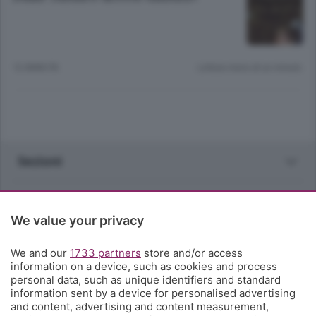
12 ANNI FA
Lettura meno di un minuto.
Sezioni
Rubriche
We value your privacy
Territorio
We and our
1733 partners
store and/or access
information on a device, such as cookies and process
Servizi
personal data, such as unique identifiers and standard
information sent by a device for personalised advertising
and content, advertising and content measurement,