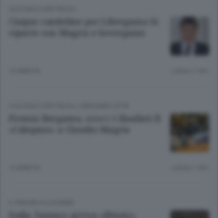
CULTURA E SPETTACOLI
Cinque candeline per Libergamo Si
riparte con Magris e Severgnini
12 ANNI FA
Lettura 1 min.
CULTURA E SPETTACOLI
/
BERGAMO CITTÀ
Premio Bergamo, ecco i 5 finalisti Il
«Calepino» a Claudio Magris
12 ANNI FA
Lettura 1 min.
IL PIACERE DI LEGGERE
Dalla Tamaro arriva «Illmitz»