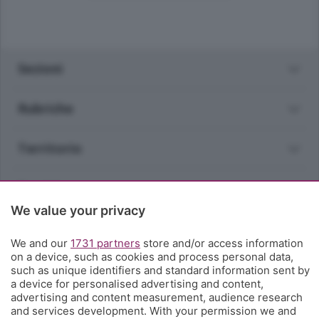
Sezioni
Rubriche
Territorio
Servizi
We value your privacy
Chi Siamo
We and our
1731 partners
store and/or access information
on a device, such as cookies and process personal data,
Community
such as unique identifiers and standard information sent by
a device for personalised advertising and content,
advertising and content measurement, audience research
Network
and services development. With your permission we and