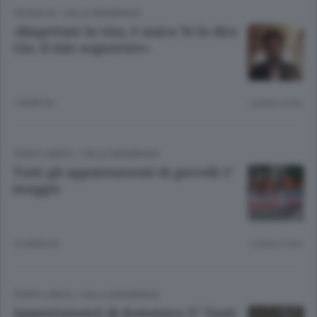
CRONACA
/
VALLE BREMBANA
«Rispettate la vita, è unica Ve lo dice
Gio, il mio sognatore»
7 ANNI FA
Lettura 4 min.
TEMPO LIBERO
/
VALLE BREMBANA
Tutti gli appuntamenti di giovedì 1°
maggio
12 ANNI FA
Lettura 5 min.
TEMPO LIBERO
/
VALLE BREMBANA
Appuntamenti di domenica 27 Tanti