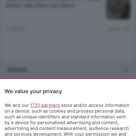
autori alla Fiera dei librai
12 ANNI FA
Lettura 7 min.
Sezioni
Rubriche
We value your privacy
Territorio
We and our
1731 partners
store and/or access information
on a device, such as cookies and process personal data,
such as unique identifiers and standard information sent
Servizi
by a device for personalised advertising and content,
advertising and content measurement, audience research
and services development. With your permission we and