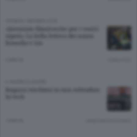
CRONACA
/
BERGAMO CITTÀ
«Inventate filastrocche per i vostri
nipoti» La bella lettera dei nonni
Rossella e Gio
6 ANNI FA
Lettura 3 min.
IL PIACERE DI LEGGERE
Ragazzi rinchiusi in una solitudine
hi-tech
7 ANNI FA
Lettura meno di un minuto.