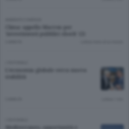
AMBIENTE E ENERGIA
Clima: appello Macron per
'investimenti pubblici shock' (2)
3 ANNI FA
Lettura meno di un minuto.
L'EDITORIALE
L’economia globale cerca nuova
stabilità
3 ANNI FA
Lettura 1 min.
L'EDITORIALE
Mediterraneo, opportunità e