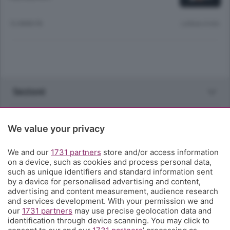
12 ANNI FA
Lettura 4 min.
Sezioni
Rubriche
We value your privacy
Territorio
We and our
1731 partners
store and/or access information
on a device, such as cookies and process personal data,
such as unique identifiers and standard information sent
Servizi
by a device for personalised advertising and content,
advertising and content measurement, audience research
and services development. With your permission we and
Chi Siamo
our
1731 partners
may use precise geolocation data and
identification through device scanning. You may click to