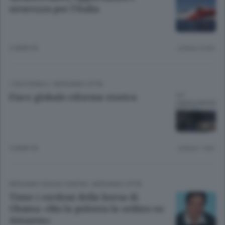
sicurezza per l’Italia
3 ANNI FA
Lettura 3 min.
L'EDITORIALE
/
BERGAMO CITTÀ
Fisco globale riforma storica
5 ANNI FA
Lettura 1 min.
BERGAMO SENZA CONFINI
/
BERGAMO CITTÀ
Tiene i cordoni della borsa di
Obama «Ma la polenta la ordino su
Amazon»