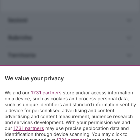
Sezioni
Rubriche
Territorio
Servizi
We value your privacy
Chi Siamo
We and our
1731 partners
store and/or access information
on a device, such as cookies and process personal data,
such as unique identifiers and standard information sent by
Community
a device for personalised advertising and content,
advertising and content measurement, audience research
and services development. With your permission we and
Network
our
1731 partners
may use precise geolocation data and
identification through device scanning. You may click to