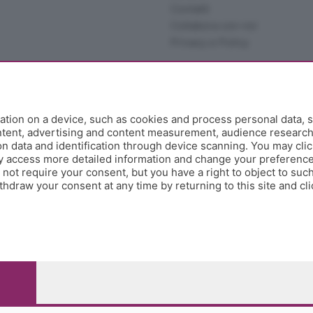
Contatti
Collabora con noi
Privacy e Policy
tion on a device, such as cookies and process personal data, s
ontent, advertising and content measurement, audience researc
 data and identification through device scanning. You may clic
y access more detailed information and change your preference
ot require your consent, but you have a right to object to such
hdraw your consent at any time by returning to this site and cl
e Papa Giovanni XXIII, 118 24121 Bergamo - E' vietata la
pitale sociale Euro 10.000.000 i.v.