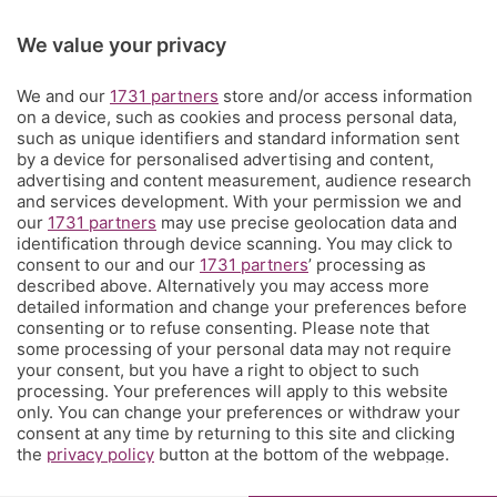
Rubriche
We value your privacy
Territorio
We and our
1731 partners
store and/or access information
on a device, such as cookies and process personal data,
such as unique identifiers and standard information sent
Servizi
by a device for personalised advertising and content,
advertising and content measurement, audience research
and services development. With your permission we and
Chi Siamo
our
1731 partners
may use precise geolocation data and
identification through device scanning. You may click to
consent to our and our
1731 partners
’ processing as
Community
described above. Alternatively you may access more
detailed information and change your preferences before
consenting or to refuse consenting. Please note that
Network
some processing of your personal data may not require
your consent, but you have a right to object to such
processing. Your preferences will apply to this website
only. You can change your preferences or withdraw your
consent at any time by returning to this site and clicking
the
privacy policy
button at the bottom of the webpage.
© COPYRIGHT 2026 - S.E.S.A.A.B. S.p.a. con sede in Viale
Papa Giovanni XXIII, 118 24121 Bergamo - E' vietata la