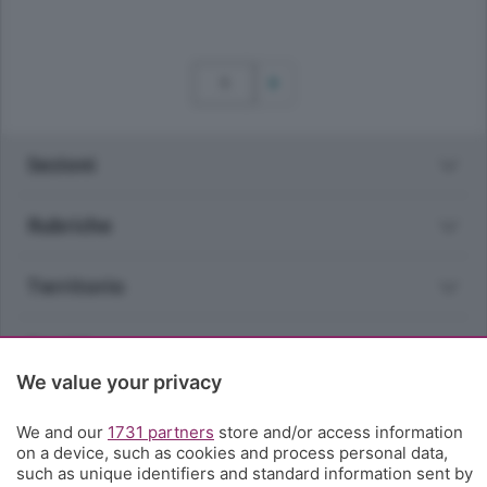
1
Sezioni
Rubriche
Territorio
Servizi
We value your privacy
Chi Siamo
We and our
1731 partners
store and/or access information
on a device, such as cookies and process personal data,
Community
such as unique identifiers and standard information sent by