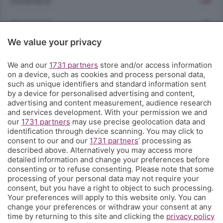
Dicembre
1740
Novembre
2668
We value your privacy
Ottobre
2979
We and our
1731 partners
store and/or access information
Settembre
2727
on a device, such as cookies and process personal data,
such as unique identifiers and standard information sent
Agosto
2836
by a device for personalised advertising and content,
advertising and content measurement, audience research
and services development. With your permission we and
Luglio
4299
our
1731 partners
may use precise geolocation data and
identification through device scanning. You may click to
Giugno
4212
consent to our and our
1731 partners
’ processing as
described above. Alternatively you may access more
Maggio
detailed information and change your preferences before
9281
consenting or to refuse consenting. Please note that some
processing of your personal data may not require your
Aprile
4328
consent, but you have a right to object to such processing.
Your preferences will apply to this website only. You can
Marzo
4294
change your preferences or withdraw your consent at any
time by returning to this site and clicking the
privacy policy