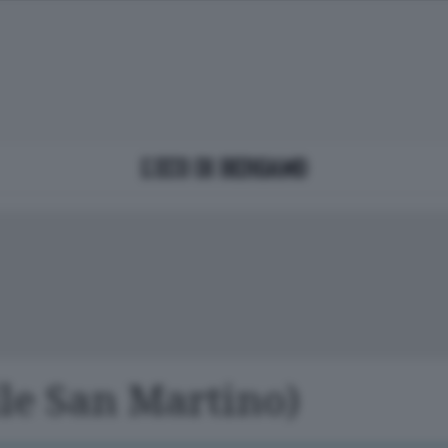
lle San Martino)