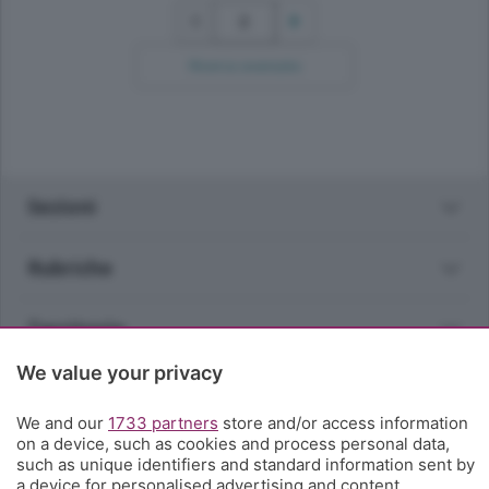
2
Ricerca avanzata
Sezioni
Rubriche
Territorio
We value your privacy
Servizi
We and our
1733 partners
store and/or access information
on a device, such as cookies and process personal data,
Chi Siamo
such as unique identifiers and standard information sent by
a device for personalised advertising and content,