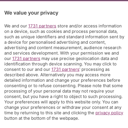
Servizi
We value your privacy
We and our
1731 partners
store and/or access information
Chi Siamo
on a device, such as cookies and process personal data,
such as unique identifiers and standard information sent by
Community
a device for personalised advertising and content,
advertising and content measurement, audience research
and services development. With your permission we and
Network
our
1731 partners
may use precise geolocation data and
identification through device scanning. You may click to
consent to our and our
1731 partners
’ processing as
described above. Alternatively you may access more
detailed information and change your preferences before
consenting or to refuse consenting. Please note that some
processing of your personal data may not require your
© COPYRIGHT 2026 - S.E.S.A.A.B. S.p.a. con sede in Viale
consent, but you have a right to object to such processing.
Papa Giovanni XXIII, 118 24121 Bergamo - E' vietata la
Your preferences will apply to this website only. You can
riproduzione anche parziale
change your preferences or withdraw your consent at any
Iscritta al Registro Imprese di Bergamo al n.243762 |
time by returning to this site and clicking the
privacy policy
Capitale sociale Euro 10.000.000 i.v.
button at the bottom of the webpage.