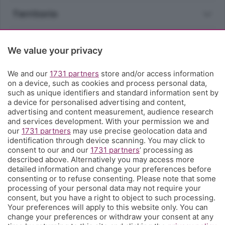
Territorio
Servizi
We value your privacy
Chi Siamo
We and our
1731 partners
store and/or access information
on a device, such as cookies and process personal data,
such as unique identifiers and standard information sent by
Community
a device for personalised advertising and content,
advertising and content measurement, audience research
and services development. With your permission we and
Network
our
1731 partners
may use precise geolocation data and
identification through device scanning. You may click to
consent to our and our
1731 partners
’ processing as
described above. Alternatively you may access more
detailed information and change your preferences before
consenting or to refuse consenting. Please note that some
processing of your personal data may not require your
© COPYRIGHT 2026 - S.E.S.A.A.B. S.p.a. con sede in Viale
consent, but you have a right to object to such processing.
Papa Giovanni XXIII, 118 24121 Bergamo - E' vietata la
Your preferences will apply to this website only. You can
riproduzione anche parziale
Iscritta al Registro Imprese di Bergamo al n.243762 |
change your preferences or withdraw your consent at any