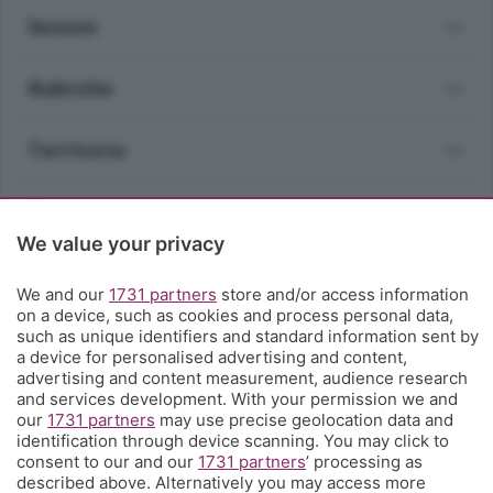
Sezioni
Rubriche
Territorio
Servizi
We value your privacy
Chi Siamo
We and our
1731 partners
store and/or access information
on a device, such as cookies and process personal data,
Community
such as unique identifiers and standard information sent by
a device for personalised advertising and content,
advertising and content measurement, audience research
Network
and services development. With your permission we and
our
1731 partners
may use precise geolocation data and
identification through device scanning. You may click to
consent to our and our
1731 partners
’ processing as
described above. Alternatively you may access more