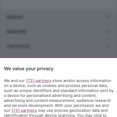
Sezioni
Rubriche
Territorio
Servizi
We value your privacy
Chi Siamo
We and our
1731 partners
store and/or access information
on a device, such as cookies and process personal data,
Community
such as unique identifiers and standard information sent by
a device for personalised advertising and content,
advertising and content measurement, audience research
Network
and services development. With your permission we and
our
1731 partners
may use precise geolocation data and
identification through device scanning. You may click to