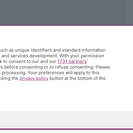
uch as unique identifiers and standard information
h and services development. With your permission
k to consent to our and our
1731 partners
’
s before consenting or to refuse consenting. Please
 processing. Your preferences will apply to this
icking the
privacy policy
button at the bottom of the