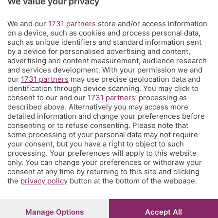
We value your privacy
Territorio
We and our
1731 partners
store and/or access information
on a device, such as cookies and process personal data,
Servizi
such as unique identifiers and standard information sent
by a device for personalised advertising and content,
advertising and content measurement, audience research
Chi Siamo
and services development. With your permission we and
our
1731 partners
may use precise geolocation data and
identification through device scanning. You may click to
Community
consent to our and our
1731 partners
’ processing as
described above. Alternatively you may access more
detailed information and change your preferences before
Network
consenting or to refuse consenting. Please note that
some processing of your personal data may not require
your consent, but you have a right to object to such
processing. Your preferences will apply to this website
only. You can change your preferences or withdraw your
consent at any time by returning to this site and clicking
the
privacy policy
button at the bottom of the webpage.
© COPYRIGHT 2026 - S.E.S.A.A.B. S.p.a. con sede in Viale
Papa Giovanni XXIII, 118 24121 Bergamo - E' vietata la
riproduzione anche parziale
Iscritta al Registro Imprese di Bergamo al n.243762 |
Manage Options
Accept All