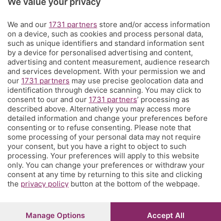
We value your privacy
Territorio
We and our
1731 partners
store and/or access information
on a device, such as cookies and process personal data,
Servizi
such as unique identifiers and standard information sent
by a device for personalised advertising and content,
advertising and content measurement, audience research
Chi Siamo
and services development. With your permission we and
our
1731 partners
may use precise geolocation data and
identification through device scanning. You may click to
Community
consent to our and our
1731 partners
’ processing as
described above. Alternatively you may access more
detailed information and change your preferences before
Network
consenting or to refuse consenting. Please note that
some processing of your personal data may not require
your consent, but you have a right to object to such
processing. Your preferences will apply to this website
only. You can change your preferences or withdraw your
consent at any time by returning to this site and clicking
the
privacy policy
button at the bottom of the webpage.
© COPYRIGHT 2026 - S.E.S.A.A.B. S.p.a. con sede in Viale
Papa Giovanni XXIII, 118 24121 Bergamo - E' vietata la
riproduzione anche parziale
Iscritta al Registro Imprese di Bergamo al n.243762 |
Manage Options
Accept All