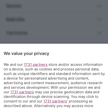
Sezioni
Rubriche
Territorio
Servizi
We value your privacy
Chi Siamo
We and our
1731 partners
store and/or access information
on a device, such as cookies and process personal data,
Community
such as unique identifiers and standard information sent by
a device for personalised advertising and content,
advertising and content measurement, audience research
Network
and services development. With your permission we and
our
1731 partners
may use precise geolocation data and
identification through device scanning. You may click to
consent to our and our
1731 partners
’ processing as
described above. Alternatively you may access more