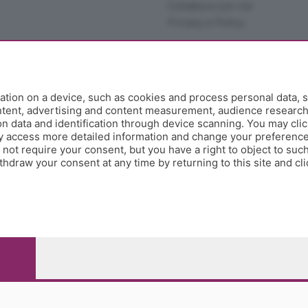
Collabora con noi
Privacy e Policy
tion on a device, such as cookies and process personal data, s
ontent, advertising and content measurement, audience researc
 data and identification through device scanning. You may clic
y access more detailed information and change your preference
ot require your consent, but you have a right to object to such
hdraw your consent at any time by returning to this site and cl
e Papa Giovanni XXIII, 118 24121 Bergamo - E' vietata la
pitale sociale Euro 10.000.000 i.v.