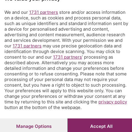
Chi Siamo
We and our
1731 partners
store and/or access information
on a device, such as cookies and process personal data,
such as unique identifiers and standard information sent by
Community
a device for personalised advertising and content,
advertising and content measurement, audience research
and services development. With your permission we and
Network
our
1731 partners
may use precise geolocation data and
identification through device scanning. You may click to
consent to our and our
1731 partners
’ processing as
described above. Alternatively you may access more
detailed information and change your preferences before
consenting or to refuse consenting. Please note that some
processing of your personal data may not require your
© COPYRIGHT 2026 - S.E.S.A.A.B. S.p.a. con sede in Viale
consent, but you have a right to object to such processing.
Papa Giovanni XXIII, 118 24121 Bergamo - E' vietata la
Your preferences will apply to this website only. You can
riproduzione anche parziale
change your preferences or withdraw your consent at any
Iscritta al Registro Imprese di Bergamo al n.243762 |
time by returning to this site and clicking the
privacy policy
Capitale sociale Euro 10.000.000 i.v.
button at the bottom of the webpage.
Manage Options
Accept All