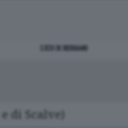
 e di Scalve)