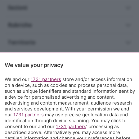
Sezioni
Rubriche
Territorio
Servizi
We value your privacy
Chi Siamo
We and our
1731 partners
store and/or access information
on a device, such as cookies and process personal data,
such as unique identifiers and standard information sent by
Community
a device for personalised advertising and content,
advertising and content measurement, audience research
and services development. With your permission we and
Network
our
1731 partners
may use precise geolocation data and
identification through device scanning. You may click to
consent to our and our
1731 partners
’ processing as
described above. Alternatively you may access more
detailed information and change your preferences before