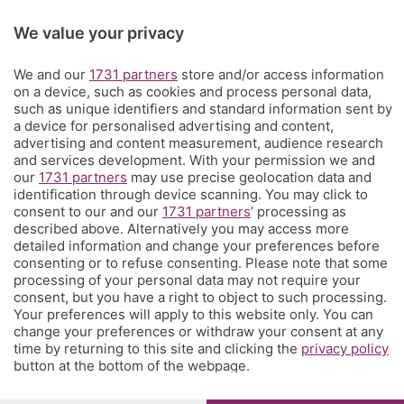
Servizi
We value your privacy
We and our
1731 partners
store and/or access information
Chi Siamo
on a device, such as cookies and process personal data,
such as unique identifiers and standard information sent by
a device for personalised advertising and content,
Community
advertising and content measurement, audience research
and services development. With your permission we and
our
1731 partners
may use precise geolocation data and
Network
identification through device scanning. You may click to
consent to our and our
1731 partners
’ processing as
described above. Alternatively you may access more
detailed information and change your preferences before
consenting or to refuse consenting. Please note that some
processing of your personal data may not require your
© COPYRIGHT 2026 - S.E.S.A.A.B. S.p.a. con sede in Viale
consent, but you have a right to object to such processing.
Papa Giovanni XXIII, 118 24121 Bergamo - E' vietata la
Your preferences will apply to this website only. You can
riproduzione anche parziale
change your preferences or withdraw your consent at any
Iscritta al Registro Imprese di Bergamo al n.243762 |
time by returning to this site and clicking the
privacy policy
Capitale sociale Euro 10.000.000 i.v.
button at the bottom of the webpage.