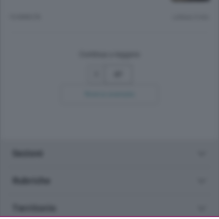
19 ANNI FA
Lettura 3 min.
Continua a leggere
47
Ricerca avanzata
Sezioni
Rubriche
Territorio