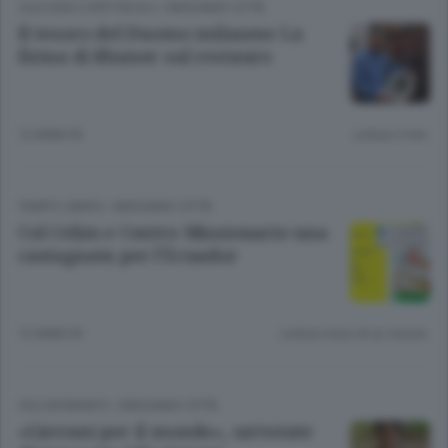
CULTURA E SPETTACOLI
/
BERGAMO CITTÀ
Il tesoro del Duomo milanese La
firma di Blumer sul restauro
12 ANNI FA
Lettura 2 min.
TEMPO LIBERO
/
BERGAMO CITTÀ
Col Celim e Centro Missionario una
castagnata per l’Ecuador
12 ANNI FA
Lettura meno di un minuto.
VOLONTARIATO
/
BERGAMO CITTÀ
«Giovani per il mondo», un’estate