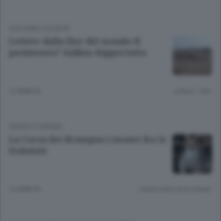
COSTUME E SOCIETÀ
Lettere dalla fine del mondo Il
pavimento? Sabbia dappertutto
12 ANNI FA
Lettura 1 min.
VIAGGI E TURISMO
La Corsa dei Krampus I mostri fra le
Dolomiti
12 ANNI FA
Lettura meno di un minuto.