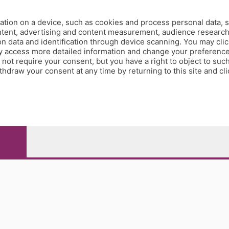
Collabora con noi
Privacy e Policy
tion on a device, such as cookies and process personal data, s
ontent, advertising and content measurement, audience researc
 data and identification through device scanning. You may clic
y access more detailed information and change your preference
ot require your consent, but you have a right to object to such
hdraw your consent at any time by returning to this site and cl
e Papa Giovanni XXIII, 118 24121 Bergamo - E' vietata la
pitale sociale Euro 10.000.000 i.v.