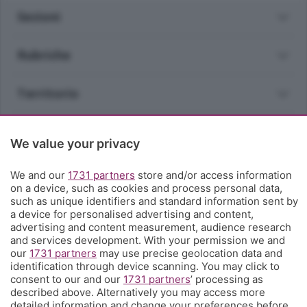
Sezioni
Rubriche
Territorio
Servizi
We value your privacy
Chi Siamo
We and our
1731 partners
store and/or access information
on a device, such as cookies and process personal data,
such as unique identifiers and standard information sent by
Community
a device for personalised advertising and content,
advertising and content measurement, audience research
and services development. With your permission we and
Network
our
1731 partners
may use precise geolocation data and
identification through device scanning. You may click to
consent to our and our
1731 partners
’ processing as
described above. Alternatively you may access more
detailed information and change your preferences before