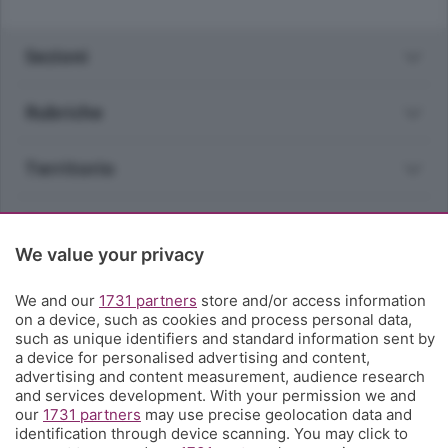
Sezioni
Rubriche
Territorio
Servizi
We value your privacy
Chi Siamo
We and our
1731 partners
store and/or access information
on a device, such as cookies and process personal data,
Community
such as unique identifiers and standard information sent by
a device for personalised advertising and content,
advertising and content measurement, audience research
Network
and services development. With your permission we and
our
1731 partners
may use precise geolocation data and
identification through device scanning. You may click to