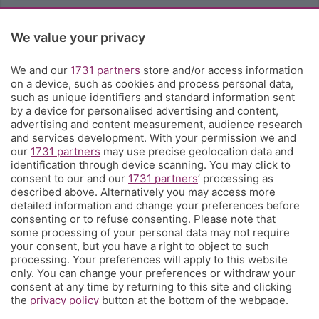
Rubriche
We value your privacy
Territorio
We and our
1731 partners
store and/or access information
on a device, such as cookies and process personal data,
Servizi
such as unique identifiers and standard information sent
by a device for personalised advertising and content,
advertising and content measurement, audience research
Chi Siamo
and services development. With your permission we and
our
1731 partners
may use precise geolocation data and
identification through device scanning. You may click to
Community
consent to our and our
1731 partners
’ processing as
described above. Alternatively you may access more
detailed information and change your preferences before
Network
consenting or to refuse consenting. Please note that
some processing of your personal data may not require
your consent, but you have a right to object to such
processing. Your preferences will apply to this website
only. You can change your preferences or withdraw your
consent at any time by returning to this site and clicking
the
privacy policy
button at the bottom of the webpage.
© COPYRIGHT 2026 - S.E.S.A.A.B. S.p.a. con sede in Viale
Papa Giovanni XXIII, 118 24121 Bergamo - E' vietata la