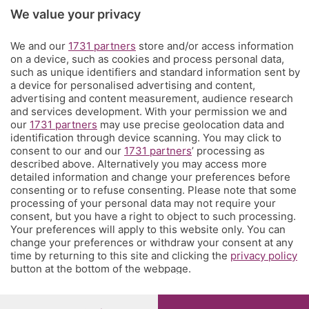
We value your privacy
Servizi
We and our
1731 partners
store and/or access information
on a device, such as cookies and process personal data,
Chi Siamo
such as unique identifiers and standard information sent by
a device for personalised advertising and content,
advertising and content measurement, audience research
Community
and services development. With your permission we and
our
1731 partners
may use precise geolocation data and
identification through device scanning. You may click to
Network
consent to our and our
1731 partners
’ processing as
described above. Alternatively you may access more
detailed information and change your preferences before
consenting or to refuse consenting. Please note that some
processing of your personal data may not require your
consent, but you have a right to object to such processing.
© COPYRIGHT 2026 - S.E.S.A.A.B. S.p.a. con sede in Viale
Your preferences will apply to this website only. You can
Papa Giovanni XXIII, 118 24121 Bergamo - E' vietata la
change your preferences or withdraw your consent at any
riproduzione anche parziale
time by returning to this site and clicking the
privacy policy
Iscritta al Registro Imprese di Bergamo al n.243762 |
button at the bottom of the webpage.
Capitale sociale Euro 10.000.000 i.v.