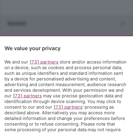
Sezioni
Rubriche
We value your privacy
Territorio
We and our
1731 partners
store and/or access information
on a device, such as cookies and process personal data,
Servizi
such as unique identifiers and standard information sent
by a device for personalised advertising and content,
advertising and content measurement, audience research
Chi Siamo
and services development. With your permission we and
our
1731 partners
may use precise geolocation data and
identification through device scanning. You may click to
Community
consent to our and our
1731 partners
’ processing as
described above. Alternatively you may access more
detailed information and change your preferences before
Network
consenting or to refuse consenting. Please note that
some processing of your personal data may not require