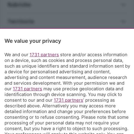
Rubriche
Territorio
Servizi
We value your privacy
Chi Siamo
We and our
1731 partners
store and/or access information
on a device, such as cookies and process personal data,
such as unique identifiers and standard information sent by
Community
a device for personalised advertising and content,
advertising and content measurement, audience research
and services development. With your permission we and
Network
our
1731 partners
may use precise geolocation data and
identification through device scanning. You may click to
consent to our and our
1731 partners
’ processing as
described above. Alternatively you may access more
detailed information and change your preferences before
consenting or to refuse consenting. Please note that some
processing of your personal data may not require your
© COPYRIGHT 2026 - S.E.S.A.A.B. S.p.a. con sede in Viale
consent, but you have a right to object to such processing.
Papa Giovanni XXIII, 118 24121 Bergamo - E' vietata la