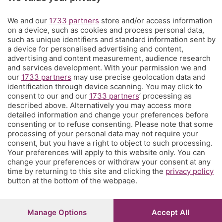
Chi Siamo
We and our
1733 partners
store and/or access information
on a device, such as cookies and process personal data,
such as unique identifiers and standard information sent by
Community
a device for personalised advertising and content,
advertising and content measurement, audience research
and services development. With your permission we and
Network
our
1733 partners
may use precise geolocation data and
identification through device scanning. You may click to
consent to our and our
1733 partners
’ processing as
described above. Alternatively you may access more
detailed information and change your preferences before
consenting or to refuse consenting. Please note that some
processing of your personal data may not require your
© COPYRIGHT 2026 - S.E.S.A.A.B. S.p.a. con sede in Viale
consent, but you have a right to object to such processing.
Papa Giovanni XXIII, 118 24121 Bergamo - E' vietata la
Your preferences will apply to this website only. You can
riproduzione anche parziale
change your preferences or withdraw your consent at any
Iscritta al Registro Imprese di Bergamo al n.243762 |
time by returning to this site and clicking the
privacy policy
Capitale sociale Euro 10.000.000 i.v.
button at the bottom of the webpage.
Manage Options
Accept All