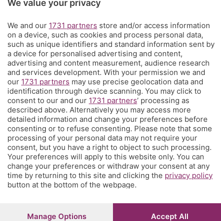
We value your privacy
Chi Siamo
We and our
1731 partners
store and/or access information
on a device, such as cookies and process personal data,
such as unique identifiers and standard information sent by
Community
a device for personalised advertising and content,
advertising and content measurement, audience research
and services development. With your permission we and
Network
our
1731 partners
may use precise geolocation data and
identification through device scanning. You may click to
consent to our and our
1731 partners
’ processing as
described above. Alternatively you may access more
detailed information and change your preferences before
consenting or to refuse consenting. Please note that some
processing of your personal data may not require your
© COPYRIGHT 2026 - S.E.S.A.A.B. S.p.a. con sede in Viale
consent, but you have a right to object to such processing.
Papa Giovanni XXIII, 118 24121 Bergamo - E' vietata la
Your preferences will apply to this website only. You can
riproduzione anche parziale
change your preferences or withdraw your consent at any
Iscritta al Registro Imprese di Bergamo al n.243762 |
time by returning to this site and clicking the
privacy policy
Capitale sociale Euro 10.000.000 i.v.
button at the bottom of the webpage.
Manage Options
Accept All