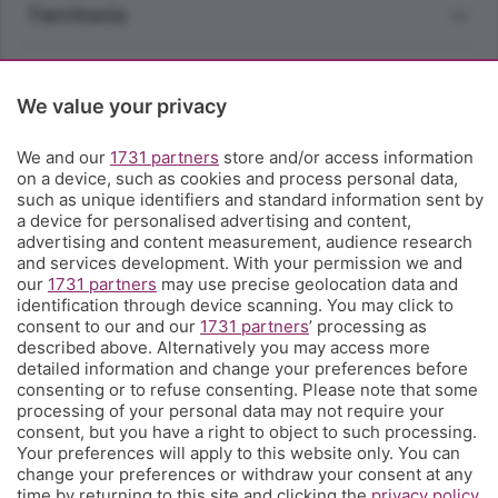
Territorio
Servizi
We value your privacy
Chi Siamo
We and our
1731 partners
store and/or access information
on a device, such as cookies and process personal data,
Community
such as unique identifiers and standard information sent by
a device for personalised advertising and content,
advertising and content measurement, audience research
Network
and services development. With your permission we and
our
1731 partners
may use precise geolocation data and
identification through device scanning. You may click to
consent to our and our
1731 partners
’ processing as
described above. Alternatively you may access more
detailed information and change your preferences before
consenting or to refuse consenting. Please note that some
© COPYRIGHT 2026 - S.E.S.A.A.B. S.p.a. con sede in Viale
processing of your personal data may not require your
Papa Giovanni XXIII, 118 24121 Bergamo - E' vietata la
consent, but you have a right to object to such processing.
riproduzione anche parziale
Your preferences will apply to this website only. You can
Iscritta al Registro Imprese di Bergamo al n.243762 |
change your preferences or withdraw your consent at any
Capitale sociale Euro 10.000.000 i.v.
time by returning to this site and clicking the
privacy policy