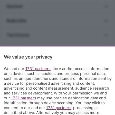
Sezioni
Rubriche
Territorio
Servizi
We value your privacy
Chi Siamo
We and our
1731 partners
store and/or access information
on a device, such as cookies and process personal data,
Community
such as unique identifiers and standard information sent by
a device for personalised advertising and content,
advertising and content measurement, audience research
Network
and services development. With your permission we and
our
1731 partners
may use precise geolocation data and
identification through device scanning. You may click to
consent to our and our
1731 partners
’ processing as
described above. Alternatively you may access more